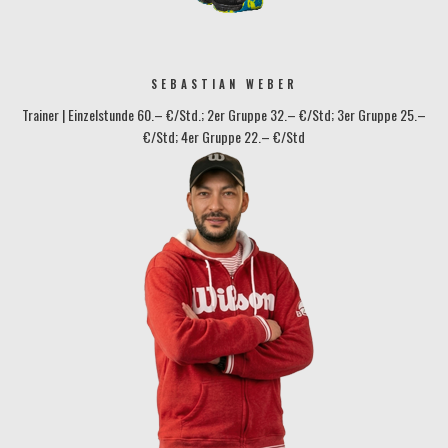
SEBASTIAN WEBER
Trainer | Einzelstunde 60.– €/Std.; 2er Gruppe 32.– €/Std; 3er Gruppe 25.–
€/Std; 4er Gruppe 22.– €/Std
protennis@tennisbase-konstanz.de