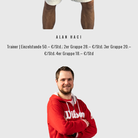
ALAN HACI
Trainer | Einzelstunde 50.– €/Std.; 2er Gruppe 28.– €/Std; 3er Gruppe 20.–
€/Std; 4er Gruppe 18.– €/Std
protennis@tennisbase-konstanz.de