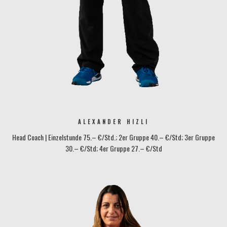
ALEXANDER HIZLI
Head Coach | Einzelstunde 75.– €/Std.; 2er Gruppe 40.– €/Std; 3er Gruppe
30.– €/Std; 4er Gruppe 27.– €/Std
alexander.hizli@tennisbase-konstanz.de