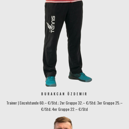
BURAKCAN ÖZDEMIR
Trainer | Einzelstunde 60.– €/Std.; 2er Gruppe 32.– €/Std; 3er Gruppe 25.–
€/Std; 4er Gruppe 22.– €/Std
protennis@tennisbase-konstanz.de