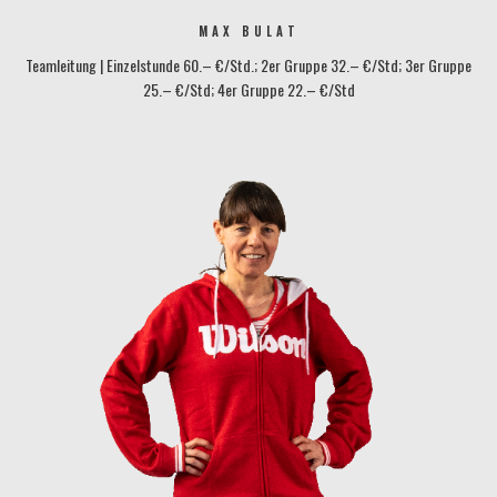
MAX BULAT
Teamleitung | Einzelstunde 60.– €/Std.; 2er Gruppe 32.– €/Std; 3er Gruppe
25.– €/Std; 4er Gruppe 22.– €/Std
protennis@tennisbase-konstanz.de