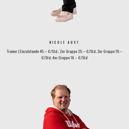
NICOLE AUST
Trainer | Einzelstunde 45.– €/Std.; 2er Gruppe 25.– €/Std; 3er Gruppe 18.–
€/Std; 4er Gruppe 16.– €/Std
protennis@tennisbase-konstanz.de