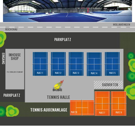
WOLLMATINGEN
REICHENAU
PARKPLATZ
INHOUSE
EINGANG
SHOP
PIZZERIA | RESTAURANT
PLATZ 1
PLATZ 2
PLATZ 3
PLATZ 5
PLATZ 4
BADMINTON
PARKPLATZ
TENNIS HALLE
TENNIS AUßENANLAGE
PLATZ 6
PLATZ 8
PLATZ 7