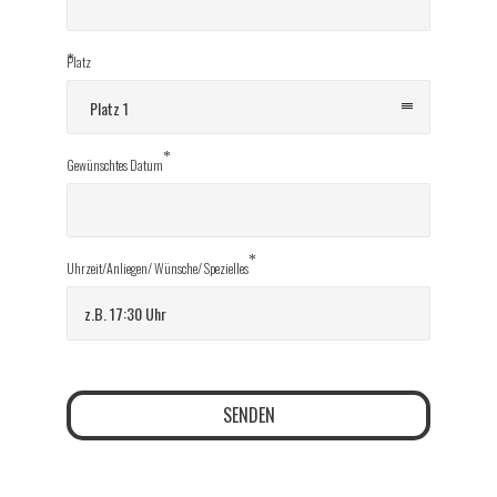
*
Platz
Platz 1
*
Gewünschtes Datum
*
Uhrzeit/Anliegen/ Wünsche/ Spezielles